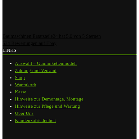
Baumaschinen Ersatzteile24
hat
5.0
von
5
Sternen
534
Bewertungen auf Ebay
LINKS
Auswahl – Gummikettenmodell
Zahlung und Versand
Shop
Warenkorb
Kasse
Hinweise zur Demontage, Montage
Hinweise zur Pflege und Wartung
Über Uns
Kundenzufriedenheit