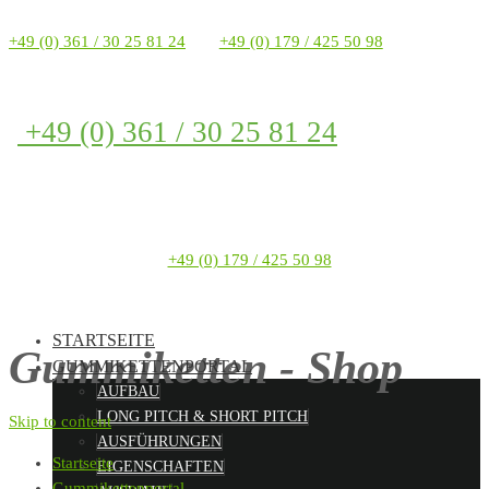
+49 (0) 361 / 30 25 81 24
+49 (0) 179 / 425 50 98
+49 (0) 361 / 30 25 81 24
+49 (0) 179 / 425 50 98
STARTSEITE
Gummiketten - Shop
GUMMIKETTENPORTAL
AUFBAU
LONG PITCH & SHORT PITCH
Skip to content
AUSFÜHRUNGEN
Startseite
EIGENSCHAFTEN
Gummikettenportal