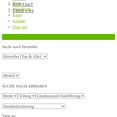
Shop
KONTAKT
Warenkorb
ÜBER UNS
Kasse
Kontakt
Über uns
‹
Zurück zur vorherigen Seite
Suche nach Hersteller
SUCHE NACH ABMAßEN
View as: