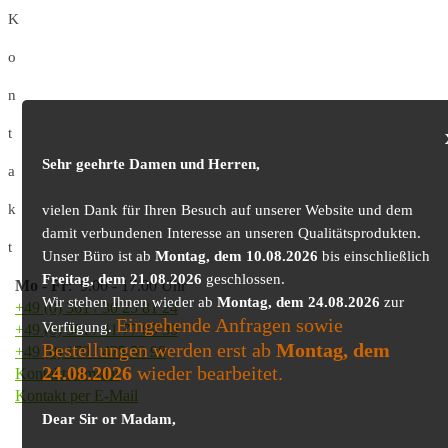
K
o
n
t
Sehr geehrte Damen und Herren,
a
k
vielen Dank für Ihren Besuch auf unserer Website und dem
damit verbundenen Interesse an unseren Qualitätsprodukten.
t
Unser Büro ist ab
Montag, dem 10.08.2026
bis einschließlich
Freitag, dem 21.08.2026
geschlossen.
Mo
-
Fr
: 9.00 - 17.00 Uhr
Wir stehen Ihnen wieder ab
Montag, dem 24.08.2026
zur
+49 (0) 361 / 30 25 81 24
Eingehende Anfragen sowie
Verfügung.
+49 (0) 361 / 41 77 03 30
Bestellungen werden erst ab
Montag, dem
+49 (0) 179 / 425 50 98
24.08.2026
wieder bearbeitet.
Kontaktformular
Kontakt per E-Mail
Dear Sir or Madam,