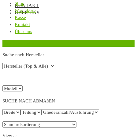
Shop
KONTAKT
Warenkorb
ÜBER UNS
Kasse
Kontakt
Über uns
‹
Zurück zur vorherigen Seite
Suche nach Hersteller
SUCHE NACH ABMAßEN
View as: