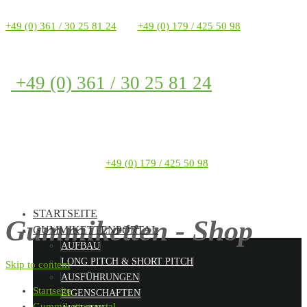
+49 (0) 361 / 30 25 81 24
+49 (0) 179 / 425 50 98
+49 (0) 361 / 30 25 81 24
+49 (0) 179 / 425 50 98
STARTSEITE
Gummiketten - Shop
GUMMIKETTENPORTAL
AUFBAU
LONG PITCH & SHORT PITCH
Skip to content
AUSFÜHRUNGEN
Startseite
EIGENSCHAFTEN
Gummikettenportal