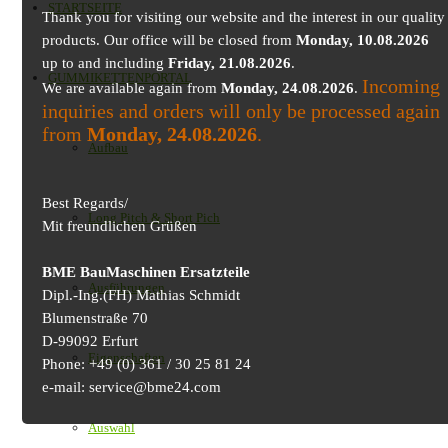
STARTSEITE
Thank you for visiting our website and the interest in our quality
products. Our office will be closed from
Monday, 10.08.2026
up to and including
Friday, 21.08.2026
.
GUMMIKETTENPORTAL
Incoming
We are available again from
Monday, 24.08.2026
.
inquiries and orders will only be processed again
from
Monday, 24.08.2026
.
Aufbau
Best Regards/
Long Pitch & Short Pich
Mit freundlichen Grüßen
BME BauMaschinen Ersatzteile
Ausführungen
Dipl.-Ing.(FH) Mathias Schmidt
Blumenstraße 70
D-99092 Erfurt
Eigenschaften
Phone: +49 (0) 361 / 30 25 81 24
e-mail: service@bme24.com
Auswahl