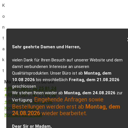
K
o
n
t
Sehr geehrte Damen und Herren,
a
k
vielen Dank für Ihren Besuch auf unserer Website und dem
damit verbundenen Interesse an unseren
t
Qualitätsprodukten. Unser Büro ist ab
Montag, dem
10.08.2026
bis einschließlich
Freitag, dem 21.08.2026
Mo
-
Fr
: 9.00 - 17.00 Uhr
geschlossen.
+49 (0) 361 / 30 25 81 24
Wir stehen Ihnen wieder ab
Montag, dem 24.08.2026
zur
+49 (0) 361 / 41 77 03 30
Eingehende Anfragen sowie
Verfügung.
+49 (0) 179 / 425 50 98
Bestellungen werden erst ab
Montag, dem
Kontaktformular
24.08.2026
wieder bearbeitet.
Kontakt per E-Mail
Dear Sir or Madam,