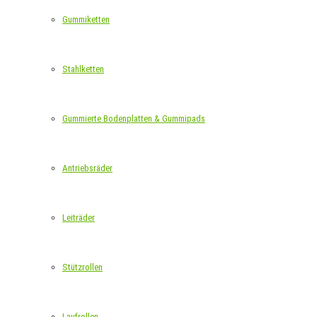
Gummiketten
Stahlketten
Gummierte Bodenplatten & Gummipads
Antriebsräder
Leiträder
Stützrollen
Laufrollen