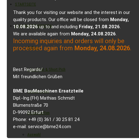
STARTSEITE
Thank you for visiting our website and the interest in our
quality products. Our office will be closed from
Monday,
GUMMIKETTENPORTAL
10.08.2026
up to and including
Friday, 21.08.2026
.
We are available again from
Monday, 24.08.2026
.
Incoming inquiries and orders will only be
processed again from
Monday, 24.08.2026
.
Aufbau
Best Regards/
Long Pitch & Short Pich
Mit freundlichen Grüßen
BME BauMaschinen Ersatzteile
Ausführungen
Dipl.-Ing.(FH) Mathias Schmidt
Blumenstraße 70
D-99092 Erfurt
Eigenschaften
Phone: +49 (0) 361 / 30 25 81 24
e-mail: service@bme24.com
Auswahl