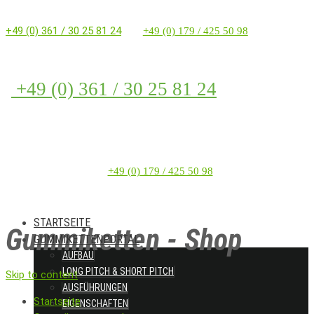
+49 (0) 361 / 30 25 81 24
+49 (0) 179 / 425 50 98
+49 (0) 361 / 30 25 81 24
+49 (0) 179 / 425 50 98
STARTSEITE
Gummiketten - Shop
GUMMIKETTENPORTAL
AUFBAU
LONG PITCH & SHORT PITCH
Skip to content
AUSFÜHRUNGEN
Startseite
EIGENSCHAFTEN