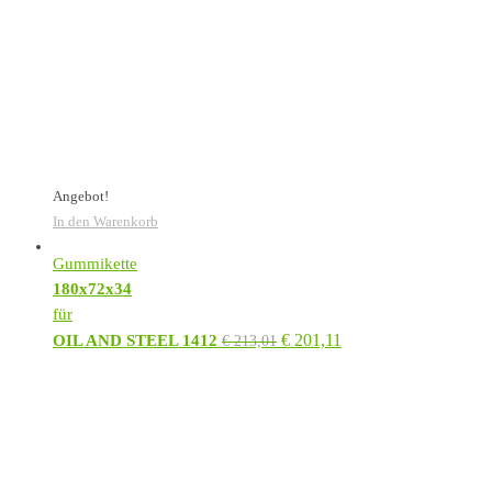
Angebot!
In den Warenkorb
Gummikette
180x72x34
für
€
201,11
OIL AND STEEL 1412
€
213,01