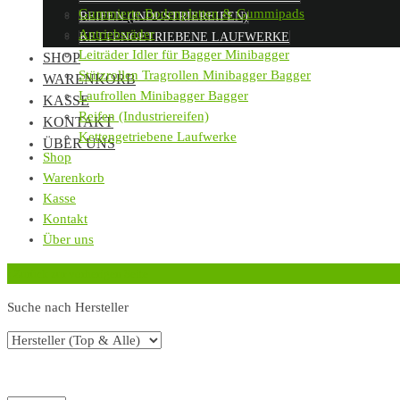
Gummierte Bodenplatten & Gummipads
REIFEN (INDUSTRIEREIFEN)
Antriebsräder
KETTENGETRIEBENE LAUFWERKE
Leiträder Idler für Bagger Minibagger
SHOP
Stützrollen Tragrollen Minibagger Bagger
WARENKORB
Laufrollen Minibagger Bagger
KASSE
Reifen (Industriereifen)
KONTAKT
Kettengetriebene Laufwerke
ÜBER UNS
Shop
Warenkorb
Kasse
Kontakt
Über uns
‹
Zurück zur vorherigen Seite
Suche nach Hersteller