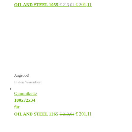
€
201,11
OIL AND STEEL 1055
€
213,01
Angebot!
In den Warenkorb
Gummikette
180x72x34
für
€
201,11
OIL AND STEEL 1265
€
213,01