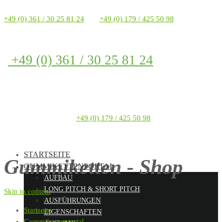
+49 (0) 361 / 30 25 81 24
+49 (0) 179 / 425 50 98
+49 (0) 361 / 30 25 81 24
+49 (0) 179 / 425 50 98
STARTSEITE
Gummiketten - Shop
GUMMIKETTENPORTAL
AUFBAU
LONG PITCH & SHORT PITCH
Skip to content
AUSFÜHRUNGEN
Startseite
EIGENSCHAFTEN
Gummikettenportal