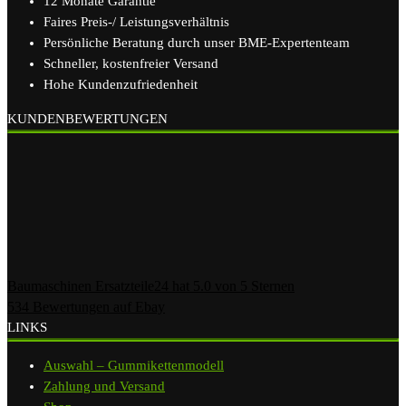
12 Monate Garantie
Faires Preis-/ Leistungsverhältnis
Persönliche Beratung durch unser BME-Expertenteam
Schneller, kostenfreier Versand
Hohe Kundenzufriedenheit
KUNDENBEWERTUNGEN
Baumaschinen Ersatzteile24
hat
5.0
von
5
Sternen
534
Bewertungen auf Ebay
LINKS
Auswahl – Gummikettenmodell
Zahlung und Versand