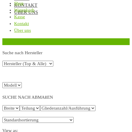
Shop
KONTAKT
Warenkorb
ÜBER UNS
Kasse
Kontakt
Über uns
‹
Zurück zur vorherigen Seite
Suche nach Hersteller
SUCHE NACH ABMAßEN
View as: