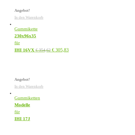
Angebot!
In den Warenkorb
Gummikette
230x96x35
für
€
305,83
IHI 16VX
€
354,62
Angebot!
In den Warenkorb
Gummiketten
Modelle
für
IHI 17J