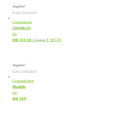
Angebot!
In den Warenkorb
Gummikette
230x96x35
für
€
305,83
IHI 15VXE
€
354,62
Angebot!
In den Warenkorb
Gummiketten
Modelle
für
IHI 16N