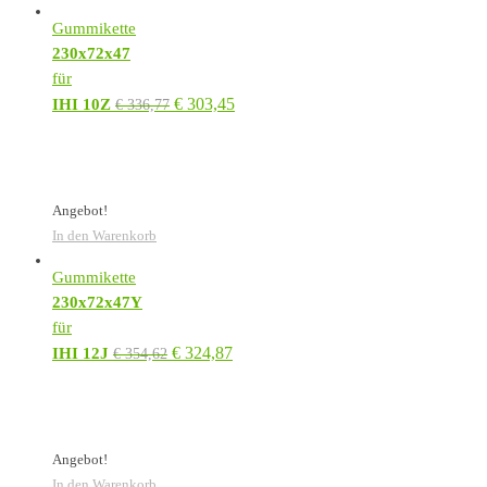
Gummikette
230x72x47
für
€
303,45
IHI 10Z
€
336,77
Angebot!
In den Warenkorb
Gummikette
230x72x47Y
für
€
324,87
IHI 12J
€
354,62
Angebot!
In den Warenkorb