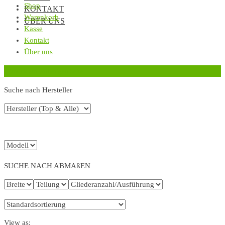
Shop
KONTAKT
Warenkorb
ÜBER UNS
Kasse
Kontakt
Über uns
‹
Zurück zur vorherigen Seite
Suche nach Hersteller
SUCHE NACH ABMAßEN
View as: