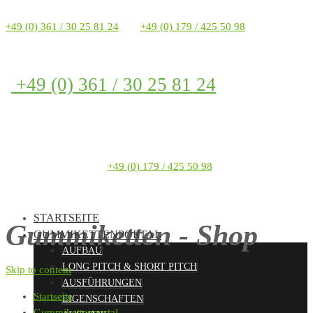
+49 (0) 361 / 30 25 81 24
+49 (0) 179 / 425 50 98
+49 (0) 361 / 30 25 81 24
+49 (0) 179 / 425 50 98
STARTSEITE
Gummiketten - Shop
GUMMIKETTENPORTAL
AUFBAU
LONG PITCH & SHORT PITCH
Skip to content
AUSFÜHRUNGEN
Startseite
EIGENSCHAFTEN
Gummikettenportal