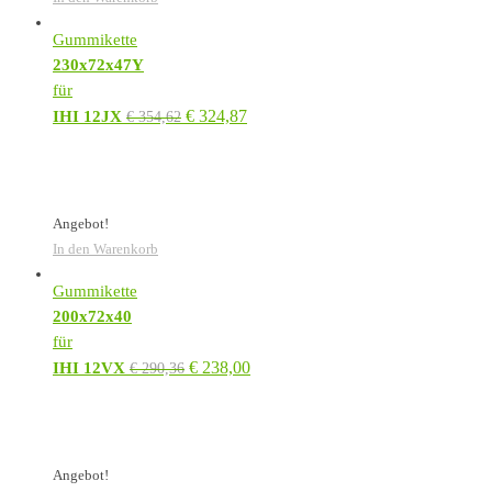
Gummikette
230x72x47Y
für
€
324,87
IHI 12JX
€
354,62
Angebot!
In den Warenkorb
Gummikette
200x72x40
für
€
238,00
IHI 12VX
€
290,36
Angebot!