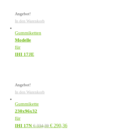
Angebot!
In den Warenkorb
Gummiketten
Modelle
für
IHI 17JE
Angebot!
In den Warenkorb
Gummikette
230x96x32
für
€
290,36
IHI 17N
€
334,39