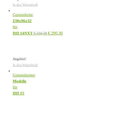
In den Warenkorb
Gummikette
230x96x32
für
€
290,36
IHI 14NXT
€
334,39
Angebot!
In den Warenkorb
Gummiketten
Modelle
für
IHI 15