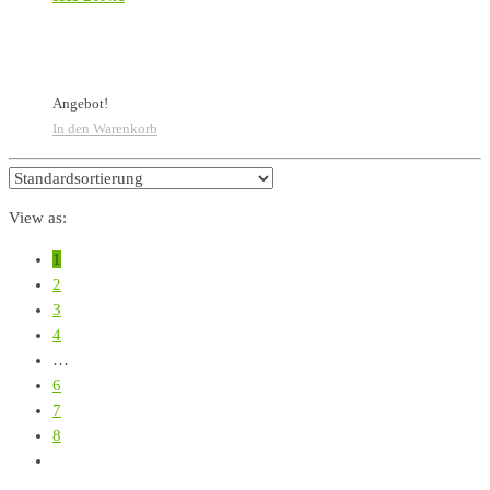
Angebot!
In den Warenkorb
View as:
1
2
3
4
…
6
7
8