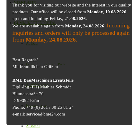
STARTSEITE
Thank you for visiting our website and the interest in our quality
products. Our office will be closed from
Monday, 10.08.2026
up to and including
Friday, 21.08.2026
.
GUMMIKETTENPORTAL
Incoming
We are available again from
Monday, 24.08.2026
.
inquiries and orders will only be processed again
from
Monday, 24.08.2026
.
Aufbau
Best Regards/
Long Pitch & Short Pich
Mit freundlichen Grüßen
BME BauMaschinen Ersatzteile
Ausführungen
Dipl.-Ing.(FH) Mathias Schmidt
Blumenstraße 70
D-99092 Erfurt
Eigenschaften
Phone: +49 (0) 361 / 30 25 81 24
e-mail: service@bme24.com
Auswahl