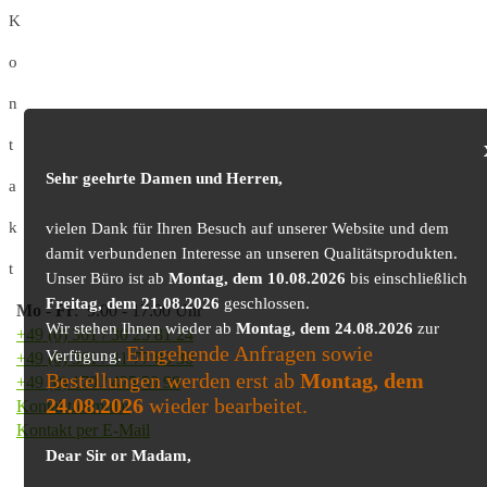
K
o
n
t
Sehr geehrte Damen und Herren,
a
k
vielen Dank für Ihren Besuch auf unserer Website und dem
damit verbundenen Interesse an unseren Qualitätsprodukten.
t
Unser Büro ist ab
Montag, dem 10.08.2026
bis einschließlich
Freitag, dem 21.08.2026
geschlossen.
Mo
-
Fr
: 9.00 - 17.00 Uhr
Wir stehen Ihnen wieder ab
Montag, dem 24.08.2026
zur
+49 (0) 361 / 30 25 81 24
Eingehende Anfragen sowie
Verfügung.
+49 (0) 361 / 41 77 03 30
Bestellungen werden erst ab
Montag, dem
+49 (0) 179 / 425 50 98
24.08.2026
wieder bearbeitet.
Kontaktformular
Kontakt per E-Mail
Dear Sir or Madam,