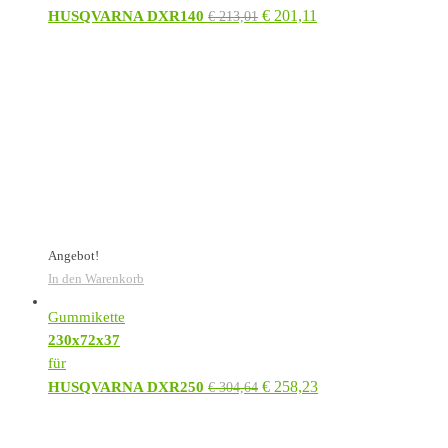
€
201,11
HUSQVARNA DXR140
€
213,01
Angebot!
In den Warenkorb
Gummikette
230x72x37
für
€
258,23
HUSQVARNA DXR250
€
304,64