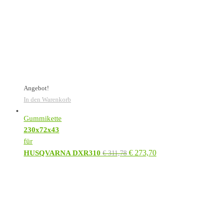
Angebot!
In den Warenkorb
Gummikette
230x72x43
für
€
273,70
HUSQVARNA DXR310
€
311,78