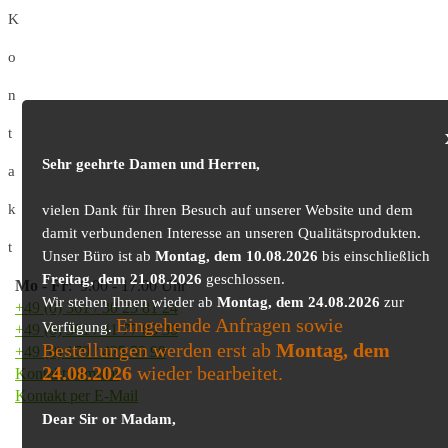
K
o
n
t
Sehr geehrte Damen und Herren,
a
k
vielen Dank für Ihren Besuch auf unserer Website und dem
damit verbundenen Interesse an unseren Qualitätsprodukten.
t
Unser Büro ist ab
Montag, dem 10.08.2026
bis einschließlich
Freitag, dem 21.08.2026
geschlossen.
Mo
-
Fr
: 9.00 - 17.00 Uhr
Wir stehen Ihnen wieder ab
Montag, dem 24.08.2026
zur
+49 (0) 361 / 30 25 81 24
Eingehende Anfragen sowie
Verfügung.
+49 (0) 361 / 41 77 03 30
Bestellungen werden erst ab
Montag, dem
+49 (0) 179 / 425 50 98
24.08.2026
wieder bearbeitet.
Kontaktformular
Kontakt per E-Mail
Dear Sir or Madam,