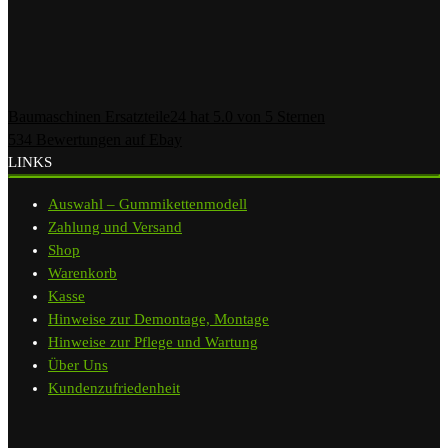
Baumaschinen Ersatzteile24
hat
5.0
von
5
Sternen
534
Bewertungen auf Ebay
LINKS
Auswahl – Gummikettenmodell
Zahlung und Versand
Shop
Warenkorb
Kasse
Hinweise zur Demontage, Montage
Hinweise zur Pflege und Wartung
Über Uns
Kundenzufriedenheit