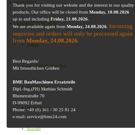
STARTSEITE
Thank you for visiting our website and the interest in our quality
products. Our office will be closed from
Monday, 10.08.2026
up to and including
Friday, 21.08.2026
.
GUMMIKETTENPORTAL
Incoming
We are available again from
Monday, 24.08.2026
.
inquiries and orders will only be processed again
from
Monday, 24.08.2026
.
Aufbau
Best Regards/
Long Pitch & Short Pich
Mit freundlichen Grüßen
BME BauMaschinen Ersatzteile
Ausführungen
Dipl.-Ing.(FH) Mathias Schmidt
Blumenstraße 70
D-99092 Erfurt
Eigenschaften
Phone: +49 (0) 361 / 30 25 81 24
e-mail: service@bme24.com
Auswahl