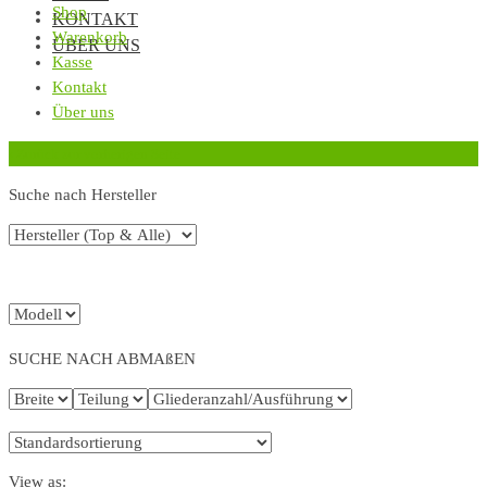
Shop
KONTAKT
Warenkorb
ÜBER UNS
Kasse
Kontakt
Über uns
‹
Zurück zur vorherigen Seite
Suche nach Hersteller
SUCHE NACH ABMAßEN
View as: