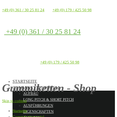
+49 (0) 361 / 30 25 81 24
+49 (0) 179 / 425 50 98
+49 (0) 361 / 30 25 81 24
+49 (0) 179 / 425 50 98
STARTSEITE
Gummiketten - Shop
GUMMIKETTENPORTAL
AUFBAU
LONG PITCH & SHORT PITCH
Skip to content
AUSFÜHRUNGEN
Startseite
EIGENSCHAFTEN
Gummikettenportal