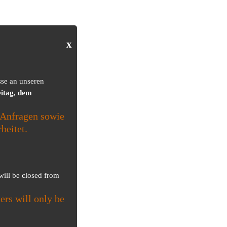
x
sse an unseren
itag, dem
Anfragen sowie
beitet.
 will be closed from
ers will only be