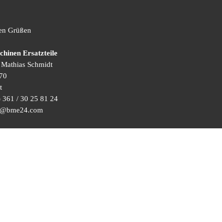
hen Grüßen
inen Ersatzteile
) Mathias Schmidt
70
t
 361 / 30 25 81 24
ice@bme24.com