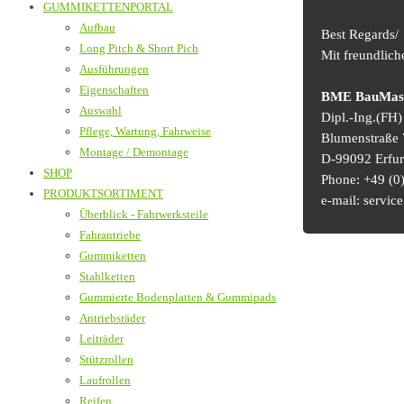
GUMMIKETTENPORTAL
Aufbau
Best Regards/
Long Pitch & Short Pich
Mit freundlic
Ausführungen
Eigenschaften
BME BauMasch
Auswahl
Dipl.-Ing.(FH
Pflege, Wartung, Fahrweise
Blumenstraße 
Montage / Demontage
D-99092 Erfur
SHOP
Phone: +49 (0)
PRODUKTSORTIMENT
e-mail: serv
Überblick - Fahrwerksteile
Fahrantriebe
Gummiketten
Stahlketten
Gummierte Bodenplatten & Gummipads
Antriebsräder
Leiträder
Stützrollen
Laufrollen
Reifen