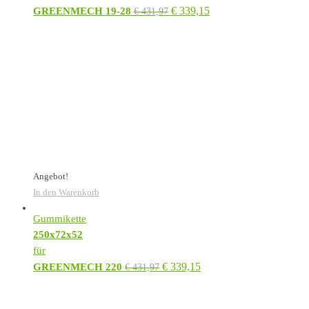
€
339,15
GREENMECH 19-28
€
431,97
Angebot!
In den Warenkorb
Gummikette
250x72x52
für
€
339,15
GREENMECH 220
€
431,97