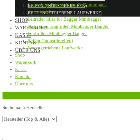
Gummierte Bodenplatten & Gummipads
REIFEN (INDUSTRIEREIFEN)
Antriebsräder
KETTENGETRIEBENE LAUFWERKE
Leiträder Idler für Bagger Minibagger
SHOP
Stützrollen Tragrollen Minibagger Bagger
WARENKORB
Laufrollen Minibagger Bagger
KASSE
Reifen (Industriereifen)
KONTAKT
Kettengetriebene Laufwerke
ÜBER UNS
Shop
Warenkorb
Kasse
Kontakt
Über uns
‹
Zurück zur vorherigen Seite
Suche nach Hersteller