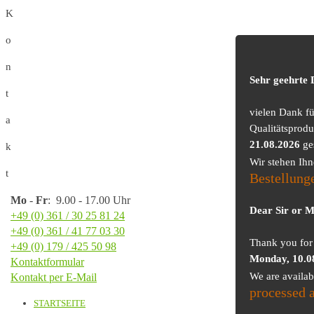
K
o
n
Sehr geehrte
t
vielen Dank f
a
Qualitätsprodu
21.08.2026
ge
k
Wir stehen Ih
t
Bestellung
Mo
-
Fr
: 9.00 - 17.00 Uhr
Dear Sir or 
+49 (0) 361 / 30 25 81 24
+49 (0) 361 / 41 77 03 30
Thank you for 
+49 (0) 179 / 425 50 98
Monday, 10.0
Kontaktformular
We are availa
Kontakt per E-Mail
processed 
STARTSEITE