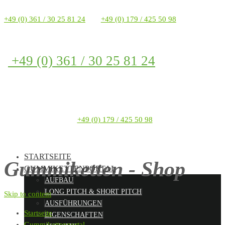
+49 (0) 361 / 30 25 81 24
+49 (0) 179 / 425 50 98
+49 (0) 361 / 30 25 81 24
+49 (0) 179 / 425 50 98
STARTSEITE
Gummiketten - Shop
GUMMIKETTENPORTAL
AUFBAU
LONG PITCH & SHORT PITCH
Skip to content
AUSFÜHRUNGEN
Startseite
EIGENSCHAFTEN
Gummikettenportal