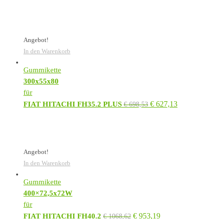
Angebot!
In den Warenkorb
Gummikette
300x55x80
für
€
627,13
FIAT HITACHI FH35.2 PLUS
€
698,53
Angebot!
In den Warenkorb
Gummikette
400×72,5x72W
für
€
953,19
FIAT HITACHI FH40.2
€
1068,62