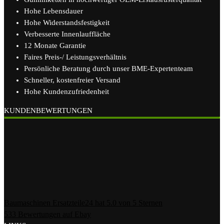
Hohe Lebensdauer
Hohe Widerstandsfestigkeit
Verbesserte Innenlauffläche
12 Monate Garantie
Faires Preis-/ Leistungsverhältnis
Persönliche Beratung durch unser BME-Expertenteam
Schneller, kostenfreier Versand
Hohe Kundenzufriedenheit
KUNDENBEWERTUNGEN
Baumaschinen Ersatzteile24
hat
5.0
von
5
Sternen
533
Bewertungen auf Ebay