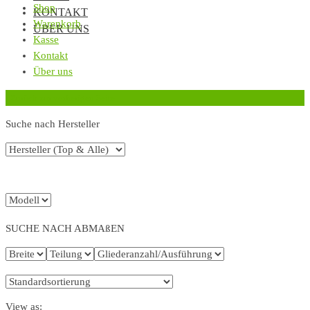
Shop
KONTAKT
Warenkorb
ÜBER UNS
Kasse
Kontakt
Über uns
‹
Zurück zur vorherigen Seite
Suche nach Hersteller
SUCHE NACH ABMAßEN
View as: