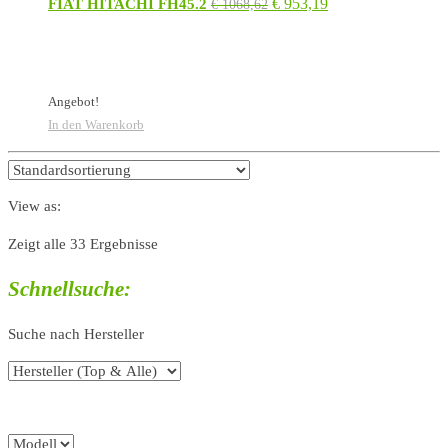
€
953,19
FIAT HITACHI FH45.2
€
1068,62
Angebot!
In den Warenkorb
View as:
Zeigt alle 33 Ergebnisse
Schnellsuche:
Suche nach Hersteller