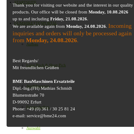
STARTSEITE
Thank you for visiting our website and the interest in our quality
products. Our office will be closed from
Monday, 10.08.2026
up to and including
Friday, 21.08.2026
.
GUMMIKETTENPORTAL
Incoming
We are available again from
Monday, 24.08.2026
.
inquiries and orders will only be processed again
from
Monday, 24.08.2026
.
Aufbau
Best Regards/
Long Pitch & Short Pich
Mit freundlichen Grüßen
BME BauMaschinen Ersatzteile
Ausführungen
Dipl.-Ing.(FH) Mathias Schmidt
Blumenstraße 70
D-99092 Erfurt
Eigenschaften
Phone: +49 (0) 361 / 30 25 81 24
e-mail: service@bme24.com
Auswahl