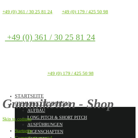
+49 (0) 361 / 30 25 81 24
+49 (0) 179 / 425 50 98
+49 (0) 361 / 30 25 81 24
+49 (0) 179 / 425 50 98
STARTSEITE
Gummiketten - Shop
GUMMIKETTENPORTAL
AUFBAU
LONG PITCH & SHORT PITCH
Skip to content
AUSFÜHRUNGEN
Startseite
EIGENSCHAFTEN
Gummikettenportal