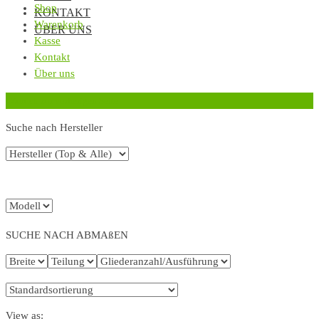
Shop
KONTAKT
Warenkorb
ÜBER UNS
Kasse
Kontakt
Über uns
‹
Zurück zur vorherigen Seite
Suche nach Hersteller
SUCHE NACH ABMAßEN
View as: