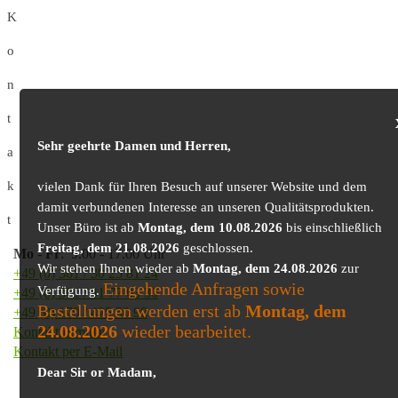
K
o
n
t
Sehr geehrte Damen und Herren,
a
k
vielen Dank für Ihren Besuch auf unserer Website und dem
damit verbundenen Interesse an unseren Qualitätsprodukten.
t
Unser Büro ist ab
Montag, dem 10.08.2026
bis einschließlich
Freitag, dem 21.08.2026
geschlossen.
Mo
-
Fr
: 9.00 - 17.00 Uhr
Wir stehen Ihnen wieder ab
Montag, dem 24.08.2026
zur
+49 (0) 361 / 30 25 81 24
Eingehende Anfragen sowie
Verfügung.
+49 (0) 361 / 41 77 03 30
Bestellungen werden erst ab
Montag, dem
+49 (0) 179 / 425 50 98
24.08.2026
wieder bearbeitet.
Kontaktformular
Kontakt per E-Mail
Dear Sir or Madam,