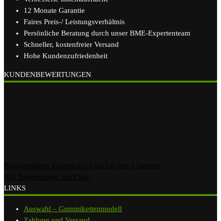
12 Monate Garantie
Faires Preis-/ Leistungsverhältnis
Persönliche Beratung durch unser BME-Expertenteam
Schneller, kostenfreier Versand
Hohe Kundenzufriedenheit
KUNDENBEWERTUNGEN
Baumaschinen Ersatzteile24
hat
5.0
von
5
Sternen
534
Bewertungen auf Ebay
LINKS
Auswahl – Gummikettenmodell
Zahlung und Versand