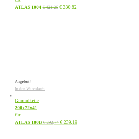
€
330,82
ATLAS 1004
€
421,26
Angebot!
In den Warenkorb
Gummikette
200x72x41
für
€
239,19
ATLAS 100B
€
292,74