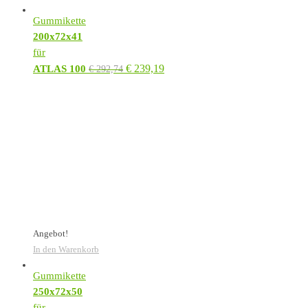
Gummikette
200x72x41
für
€
239,19
ATLAS 100
€
292,74
Angebot!
In den Warenkorb
Gummikette
250x72x50
für