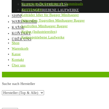
Gummierte Bodenplatten & Gummipads
REIFEN (INDUSTRIEREIFEN)
Antriebsräder
KETTENGETRIEBENE LAUFWERKE
Leiträder Idler für Bagger Minibagger
SHOP
Stützrollen Tragrollen Minibagger Bagger
WARENKORB
Laufrollen Minibagger Bagger
KASSE
Reifen (Industriereifen)
KONTAKT
Kettengetriebene Laufwerke
ÜBER UNS
Shop
Warenkorb
Kasse
Kontakt
Über uns
‹
Zurück zur vorherigen Seite
Suche nach Hersteller