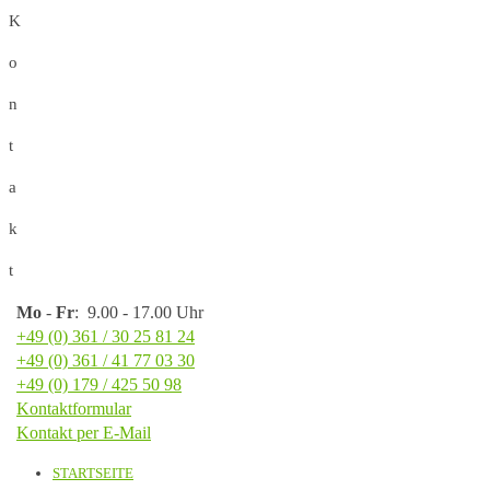
K
o
n
t
a
k
t
Mo
-
Fr
: 9.00 - 17.00 Uhr
+49 (0) 361 / 30 25 81 24
+49 (0) 361 / 41 77 03 30
+49 (0) 179 / 425 50 98
Kontaktformular
Kontakt per E-Mail
STARTSEITE