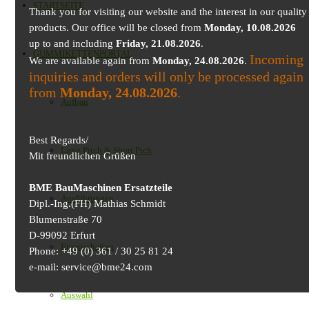
STARTSEITE
Thank you for visiting our website and the interest in our quality
products. Our office will be closed from
Monday, 10.08.2026
up to and including
Friday, 21.08.2026
.
GUMMIKETTENPORTAL
Incoming
We are available again from
Monday, 24.08.2026
.
inquiries and orders will only be processed again
from
Monday, 24.08.2026
.
Aufbau
Best Regards/
Long Pitch & Short Pich
Mit freundlichen Grüßen
BME BauMaschinen Ersatzteile
Ausführungen
Dipl.-Ing.(FH) Mathias Schmidt
Blumenstraße 70
D-99092 Erfurt
Eigenschaften
Phone: +49 (0) 361 / 30 25 81 24
e-mail: service@bme24.com
Auswahl