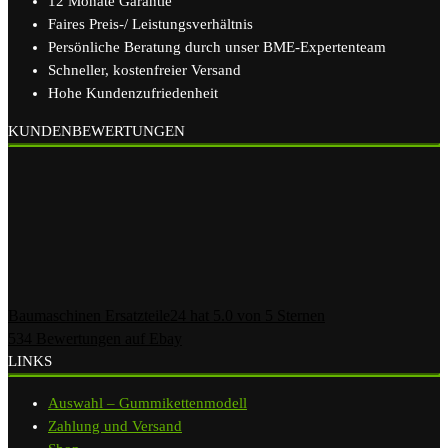
12 Monate Garantie
Faires Preis-/ Leistungsverhältnis
Persönliche Beratung durch unser BME-Expertenteam
Schneller, kostenfreier Versand
Hohe Kundenzufriedenheit
KUNDENBEWERTUNGEN
Baumaschinen Ersatzteile24
hat
5.0
von
5
Sternen
534
Bewertungen auf Ebay
LINKS
Auswahl – Gummikettenmodell
Zahlung und Versand