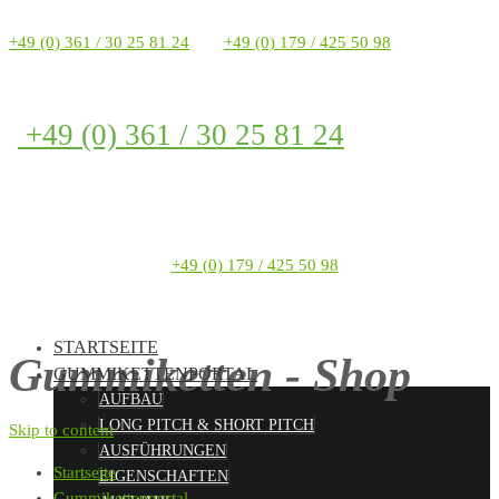
+49 (0) 361 / 30 25 81 24
+49 (0) 179 / 425 50 98
+49 (0) 361 / 30 25 81 24
+49 (0) 179 / 425 50 98
STARTSEITE
Gummiketten - Shop
GUMMIKETTENPORTAL
AUFBAU
LONG PITCH & SHORT PITCH
Skip to content
AUSFÜHRUNGEN
Startseite
EIGENSCHAFTEN
Gummikettenportal