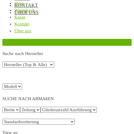
Shop
KONTAKT
Warenkorb
ÜBER UNS
Kasse
Kontakt
Über uns
‹
Zurück zur vorherigen Seite
Suche nach Hersteller
SUCHE NACH ABMAßEN
View as: