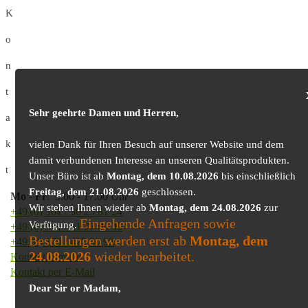
K
o
n
t
Sehr geehrte Damen und Herren,
a
k
vielen Dank für Ihren Besuch auf unserer Website und dem
damit verbundenen Interesse an unseren Qualitätsprodukten.
t
Unser Büro ist ab
Montag, dem 10.08.2026
bis einschließlich
Freitag, dem 21.08.2026
geschlossen.
Mo
-
Fr
: 9.00 - 17.00 Uhr
Wir stehen Ihnen wieder ab
Montag, dem 24.08.2026
zur
+49 (0) 361 / 30 25 81 24
Eingehende Anfragen sowie
Verfügung.
+49 (0) 361 / 41 77 03 30
Bestellungen werden erst ab
Montag, dem
+49 (0) 179 / 425 50 98
24.08.2026
wieder bearbeitet.
Kontaktformular
Kontakt per E-Mail
Dear Sir or Madam,