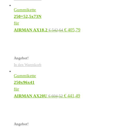
Gummikette
250×52,5x73N
für
€
405,79
AIRMAN AX18.2
€
542,64
Angebot!
In den Warenkorb
Gummikette
250x96x41
für
€
441,49
AIRMAN AX20U
€
604,52
Angebot!