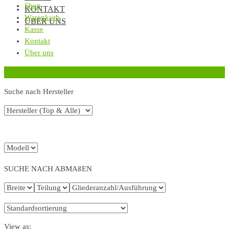
Shop
KONTAKT
Warenkorb
ÜBER UNS
Kasse
Kontakt
Über uns
‹
Zurück zur vorherigen Seite
Suche nach Hersteller
SUCHE NACH ABMAßEN
View as: