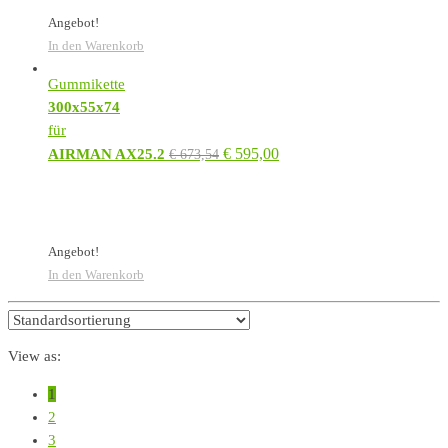
Angebot!
In den Warenkorb
Gummikette
300x55x74
für
€
595,00
AIRMAN AX25.2
€
673,54
Angebot!
In den Warenkorb
View as:
1
2
3