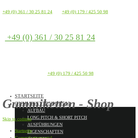
+49 (0) 361 / 30 25 81 24
+49 (0) 179 / 425 50 98
+49 (0) 361 / 30 25 81 24
+49 (0) 179 / 425 50 98
STARTSEITE
Gummiketten - Shop
GUMMIKETTENPORTAL
AUFBAU
LONG PITCH & SHORT PITCH
Skip to content
AUSFÜHRUNGEN
Startseite
EIGENSCHAFTEN
Gummikettenportal