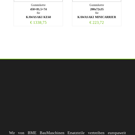
Gummikette
Gummikette
450×81,5×74
200x72x35
für
für
KAWASAKI KE60
KAWASAKI MINICARRIER
€
1338,75
€
223,72
Wir von BME BauMaschinen Ersatzteile vertreiben europaweit