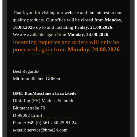
Aufbau
Thank you for visiting our website and the interest in our
quality products. Our office will be closed from
Monday,
10.08.2026
up to and including
Friday, 21.08.2026
.
Long Pitch & Short Pich
We are available again from
Monday, 24.08.2026
.
Incoming inquiries and orders will only be
processed again from
Monday, 24.08.2026
.
Ausführungen
Best Regards/
Eigenschaften
Mit freundlichen Grüßen
BME BauMaschinen Ersatzteile
Auswahl
Dipl.-Ing.(FH) Mathias Schmidt
Blumenstraße 70
D-99092 Erfurt
Pflege, Wartung, Fahrweise
Phone: +49 (0) 361 / 30 25 81 24
e-mail: service@bme24.com