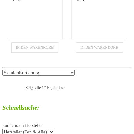
Gummikette
Gummikette
IN DEN WARENKORB
IN DEN WARENKORB
320x100x43
180x72x34
für
für
IMEF HE28
IMEF HT6.01
€
540,26
€
201,11
€
629,51
€
213,01
Zeigt alle 17 Ergebnisse
Schnellsuche:
Suche nach Hersteller