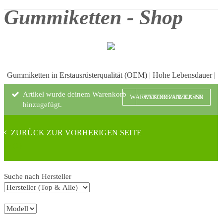
Gummiketten - Shop
Gummiketten in Erstausrüsterqualität (OEM)
|
Hohe Lebensdauer
|
12 Monate Garantie
|
Schneller, kostenfreier Versand
|
Hohe
Artikel wurde deinem Warenkorb
WARENKORB ANZEIGEN
WEITER ZUR KASSE
Kundenzufriedenheit
hinzugefügt.
ZURÜCK ZUR VORHERIGEN SEITE
(1)
Suche nach Hersteller