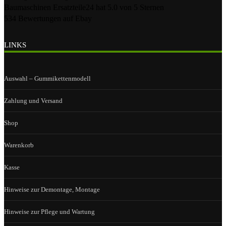
Baumaschinen Ersatzteile24
hat
5.0
von
5
Sternen
534
Bewertungen auf Ebay
LINKS
Auswahl – Gummikettenmodell
Zahlung und Versand
Shop
Warenkorb
Kasse
Hinweise zur Demontage, Montage
Hinweise zur Pflege und Wartung