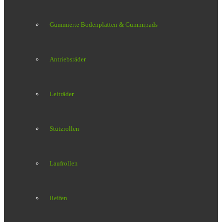
Gummierte Bodenplatten & Gummipads
Antriebsräder
Leiträder
Stützrollen
Laufrollen
Reifen