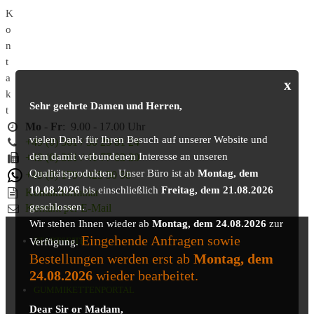
K
o
n
t
a
x
k
Sehr geehrte Damen und Herren,
t
Mo
-
Fr
: 9.00 - 17.00 Uhr
vielen Dank für Ihren Besuch auf unserer Website und
+49 (0) 361 / 30 25 81 24
dem damit verbundenen Interesse an unseren
+49 (0) 361 / 41 77 03 30
Qualitätsprodukten. Unser Büro ist ab
Montag, dem
+49 (0) 179 / 425 50 98
10.08.2026
bis einschließlich
Freitag, dem 21.08.2026
Kontaktformular
geschlossen.
Kontakt per E-Mail
Wir stehen Ihnen wieder ab
Montag, dem 24.08.2026
zur
Eingehende Anfragen sowie
STARTSEITE
Verfügung.
Bestellungen werden erst ab
Montag, dem
24.08.2026
wieder bearbeitet.
GUMMIKETTENPORTAL
Dear Sir or Madam,