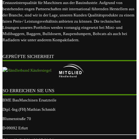
Erstausrüsterqualität für Maschinen aus der Bauindustrie. Aufgrund von
bestehenden engen Partnerschaften mit international führenden Herstellern aus
der Branche, sind wir in der Lage, unseren Kunden Qualitätsprodukte zu einem
fairen Preis-/ Leistungsverhältnis anbieten zu können. Die technischen
Lösungen unseres Portfolios werden vorrangig eingesetzt bei Mini- und
Midibaggern, Baggern, Bulldosern, Raupendumpern, Bobcats als auch bei
Radladern wie unter anderem Kompaktladern.
GEPRÜFTE SICHERHEIT
SO ERREICHEN SIE UNS
BME BauMaschinen Ersatzteile
Dipl.-Ing.(FH) Mathias Schmidt
Blumenstraße 70
D-99092 Erfurt