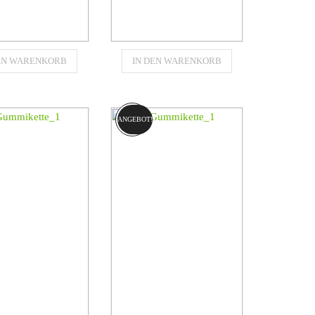
Gummikette
Gummikette
DEN WARENKORB
IN DEN WARENKORB
80x102x42
380x102x42
für
für
PILLAR (CAT)
CATERPILLAR (CAT)
257
257B
ANGEBOT!
€
1094,80
€
1094,80