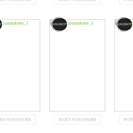
460x102x56
460x102x51C
4
für
für
RPILLAR (CAT)
CATERPILLAR (CAT)
CATER
277B
277C
T!
ANGEBOT!
ANGEBOT!
€
1570,80
€
1481,55
Gummikette
Gummikette
 DEN WARENKORB
IN DEN WARENKORB
IN 
460x102x56
460x102x51
4
für
für