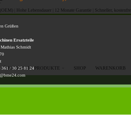
t (OEM)
|
Hohe Lebensdauer
|
12 Monate Garantie
|
Schneller, kostenfr
hen Grüßen
inen Ersatzteile
) Mathias Schmidt
70
t
ÜBERSICHT – PRODUKTE
SHOP
WARENKORB
 361 / 30 25 81 24
ice@bme24.com