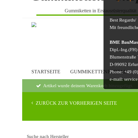
Gummiketten in Erstausrüsterqualitä
Best Regards/
Mit freundlic
BME BauMasch
Dipl.-Ing.(FH
Blumenstraße 
D-99092 Erfur
STARTSEITE
GUMMIKETTENPORTAL
Phone: +49 (0)
e-mail: serv
Artikel wurde deinem Warenkorb hinzugefügt.
ZURÜCK ZUR VORHERIGEN SEITE
(1)
Suche nach Hersteller