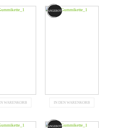
PILLAR (CAT)
CATERPILLAR (CAT)
287C
289C
ANGEBOT!
€
1481,55
€
1051,96
Gummikette
Gummikette
DEN WARENKORB
IN DEN WARENKORB
50x86x60B
450x86x60B
für
für
PILLAR (CAT)
CATERPILLAR (CAT)
299C
299D
ANGEBOT!