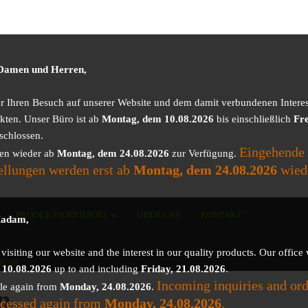
 Damen und Herren,
ür Ihren Besuch auf unserer Website und dem damit verbundenen Intere
kten. Unser Büro ist ab
Montag, dem 10.08.2026
bis einschließlich
Fre
schlossen.
Eingehende
nen wieder ab
Montag, dem 24.08.2026
zur Verfügung.
ellungen werden erst ab
Montag, dem 24.08.2026
wied
PRODUKTSORTIMENT
ÜBER UNS
KONTAKT
Madam,
isiting our website and the interest in our quality products. Our office 
50 98
 10.08.2026
up to and including
Friday, 21.08.2026
.
Incoming inquiries and ord
ble again from
Monday, 24.08.2026
.
p
ocessed again from
Monday, 24.08.2026
.