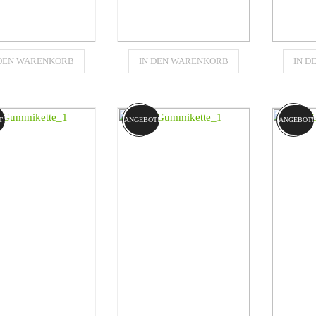
Gummikette
Gummikette
 DEN WARENKORB
IN DEN WARENKORB
IN 
380x102x42
380x102x42
3
für
für
RPILLAR (CAT)
CATERPILLAR (CAT)
CATER
247
247B
T!
ANGEBOT!
ANGEBOT!
€
1094,80
€
1094,80