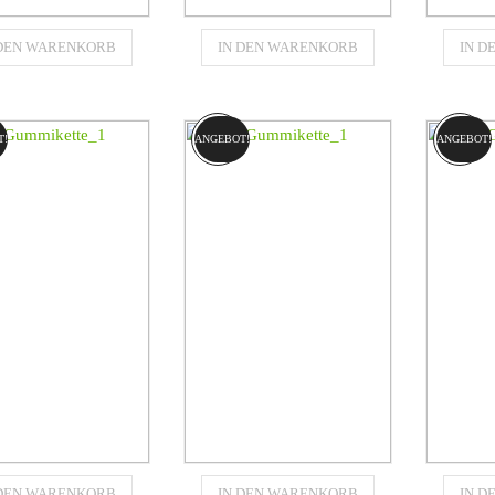
Gummikette
Gummikette
 DEN WARENKORB
IN DEN WARENKORB
IN 
320x86x53B
460x102x56
4
für
für
RPILLAR (CAT)
CATERPILLAR (CAT)
CATER
259B3
267
T!
ANGEBOT!
ANGEBOT!
€
706,86
€
1570,80
Gummikette
Gummikette
 DEN WARENKORB
IN DEN WARENKORB
IN 