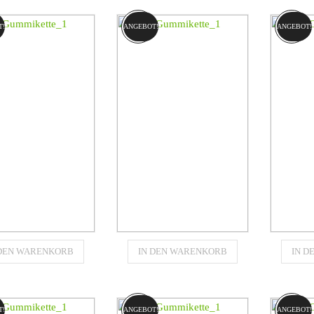
RPILLAR (CAT)
CATERPILLAR (CAT)
CATER
287
287B
T!
ANGEBOT!
ANGEBOT!
€
1570,80
€
1439,90
Gummikette
Gummikette
 DEN WARENKORB
IN DEN WARENKORB
IN 
450x86x56B
460x102x51C
4
für
für
RPILLAR (CAT)
CATERPILLAR (CAT)
CATER
289D
297C
T!
ANGEBOT!
ANGEBOT!