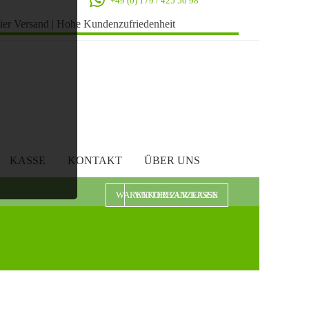
+49 (0) 179 / 425 50 98
eier Versand
|
Hohe Kundenzufriedenheit
KASSE
KONTAKT
ÜBER UNS
WARENKORB ANZEIGEN
WEITER ZUR KASSE