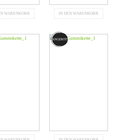
Gummikette
Gummikette
DEN WARENKORB
IN DEN WARENKORB
60x102x56
460x102x56
für
für
PILLAR (CAT)
CATERPILLAR (CAT)
267B
277
ANGEBOT!
€
1570,80
€
1570,80
Gummikette
Gummikette
DEN WARENKORB
IN DEN WARENKORB