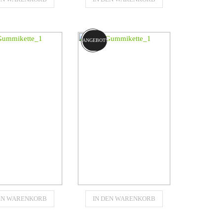
50x86x60B
450x86x56B
für
für
PILLAR (CAT)
CATERPILLAR (CAT)
279C
279D
ANGEBOT!
€
1051,96
€
979,37
Gummikette
Gummikette
DEN WARENKORB
IN DEN WARENKORB
60x102x51C
450x86x60B
für
für