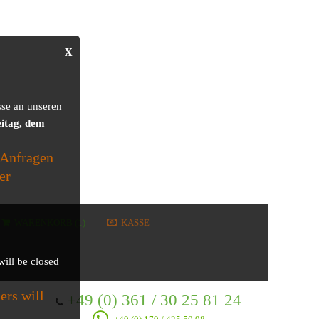
x
sse an unseren
itag, dem
 Anfragen
er
WARENKORB (1)
KASSE
will be closed
ers will
+49 (0) 361 / 30 25 81 24