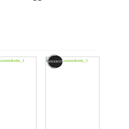
 der Gründer Benjamin Holt im US-amerikanischen
andmaschinen wie Mähdrescher entwickelte und baute.
In diesem Bereich agiert Caterpillar nicht nur als
 Bagger, Raupendumper sowie Bobcats her. Caterpillar
 Maschinen für viele Anwendungen, sondern komplette
 sind Caterpillar und Produkte der Marke CAT für
ANGEBOT!