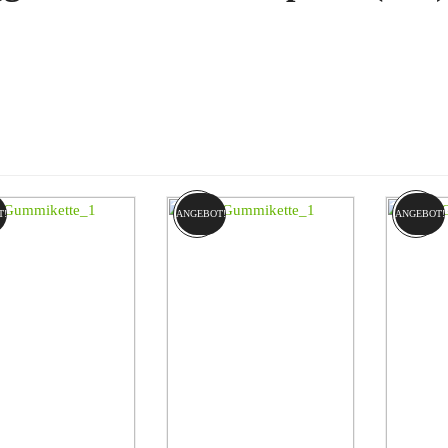
hichte von Caterpillar reicht bis ins Gründungsjahr 1886 zurück, als
taat Kalifornien in seinem neuen Unternehmen die ersten komplexen L
nden sich die Baumaschinen von Caterpillar auf Baustellen in aller Welt. 
er von Planierraupen, sondern das Unternehmen stellt auch Minibagger,
emeinsam mit seinen örtlichen Partnerunternehmen nicht nur spezielle
nlösungen vom Maschinenpark bis zum Komplettservice. Darüber hinaus
ve Technik von Kettenantrieben bekannt.
T!
ANGEBOT!
ANGEBOT!