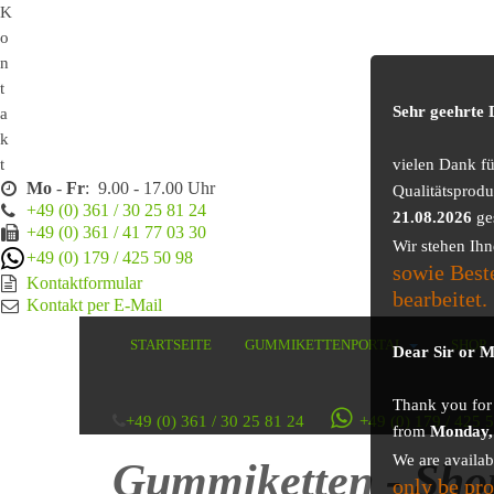
K
o
n
t
Sehr geehrte
a
k
t
vielen Dank f
Mo
-
Fr
: 9.00 - 17.00 Uhr
Qualitätsprodu
+49 (0) 361 / 30 25 81 24
21.08.2026
ge
+49 (0) 361 / 41 77 03 30
Wir stehen Ih
+49 (0) 179 / 425 50 98
sowie Best
Kontaktformular
bearbeitet.
Kontakt per E-Mail
STARTSEITE
GUMMIKETTENPORTAL
SHOP
Dear Sir or 
Thank you for v
+49 (0) 361 / 30 25 81 24
+49 (0) 179 / 425 
from
Monday,
We are availa
Gummiketten - Sho
only be pr