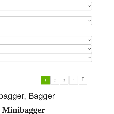
1
2
3
4
ibagger, Bagger
) Minibagger