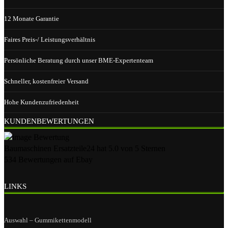
12 Monate Garantie
Faires Preis-/ Leistungsverhältnis
Persönliche Beratung durch unser BME-Expertenteam
Schneller, kostenfreier Versand
Hohe Kundenzufriedenheit
KUNDENBEWERTUNGEN
Baumaschinen Ersatzteile24
hat
5.0
von
5
Sternen
534
Bewertungen auf Ebay
LINKS
Auswahl – Gummikettenmodell