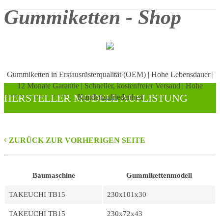
Gummiketten - Shop
Gummiketten in Erstausrüsterqualität (OEM)
|
Hohe Lebensdauer
|
12 Monate Garantie
|
Schneller, kostenfreier Versand
|
Hohe
HERSTELLER MODELL AUFLISTUNG
Kundenzufriedenheit
ZURÜCK ZUR VORHERIGEN SEITE
Baumaschine
Gummikettenmodell
TAKEUCHI TB15
230x101x30
TAKEUCHI TB15
230x72x43