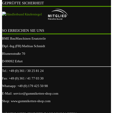
GEPRÜFTE SICHERHEIT
SO ERREICHEN SIE UNS
BME BauMaschinen Ersatzteile
Dipl.-Ing.(FH) Mathias Schmidt
Blumenstraße 70
D-99092 Erfurt
Tel.:
+49 (0) 361 / 30 25 81 24
Fax:
+49 (0) 361 / 41 77 03 30
Whatsapp:
+49 (0) 179 425 50 98
E-Mail:
service@gummiketten-shop.com
Shop:
www.gummiketten-shop.com