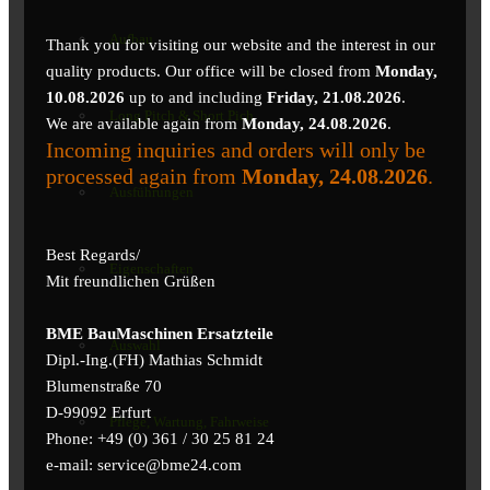
Aufbau
Thank you for visiting our website and the interest in our
quality products. Our office will be closed from
Monday,
10.08.2026
up to and including
Friday, 21.08.2026
.
Long Pitch & Short Pich
We are available again from
Monday, 24.08.2026
.
Incoming inquiries and orders will only be
processed again from
Monday, 24.08.2026
.
Ausführungen
Best Regards/
Eigenschaften
Mit freundlichen Grüßen
BME BauMaschinen Ersatzteile
Auswahl
Dipl.-Ing.(FH) Mathias Schmidt
Blumenstraße 70
D-99092 Erfurt
Pflege, Wartung, Fahrweise
Phone: +49 (0) 361 / 30 25 81 24
e-mail: service@bme24.com