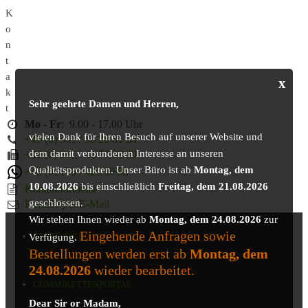
K
o
n
t
a
x
k
Sehr geehrte Damen und Herren,
t
Mo
-
Fr
: 9.00 - 17.00 Uhr
vielen Dank für Ihren Besuch auf unserer Website und
+49 (0) 361 / 30 25 81 24
dem damit verbundenen Interesse an unseren
+49 (0) 361 / 41 77 03 30
Qualitätsprodukten. Unser Büro ist ab
Montag, dem
+49 (0) 179 / 425 50 98
10.08.2026
bis einschließlich
Freitag, dem 21.08.2026
Kontaktformular
geschlossen.
Kontakt per E-Mail
Wir stehen Ihnen wieder ab
Montag, dem 24.08.2026
zur
Eingehende Anfragen sowie
STARTSEITE
Verfügung.
Bestellungen werden erst ab
Montag, dem
24.08.2026
wieder bearbeitet.
GUMMIKETTENPORTAL
Dear Sir or Madam,