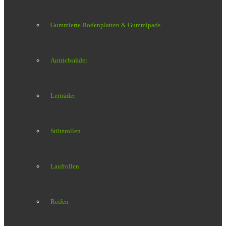
Gummierte Bodenplatten & Gummipads
Antriebsräder
Leiträder
Stützrollen
Laufrollen
Reifen