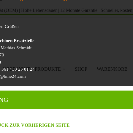
tät (OEM)
|
Hohe Lebensdauer
|
12 Monate Garantie
|
Schneller, kosten
hen Grüßen
inen Ersatzteile
) Mathias Schmidt
70
t
ÜBERSICHT – PRODUKTE
SHOP
WARENKORB
 361 / 30 25 81 24
ice@bme24.com
UNG
CK ZUR VORHERIGEN SEITE