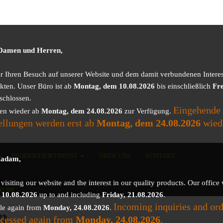
 Damen und Herren,
ür Ihren Besuch auf unserer Website und dem damit verbundenen Intere
kten. Unser Büro ist ab
Montag, dem 10.08.2026
bis einschließlich
Fre
schlossen.
Eingehende
nen wieder ab
Montag, dem 24.08.2026
zur Verfügung.
ellungen werden erst ab
Montag, dem 24.08.2026
wied
PRODUKTSORTIMENT
ÜBER UNS
KONTAKT
Madam,
isiting our website and the interest in our quality products. Our office 
50 98
 10.08.2026
up to and including
Friday, 21.08.2026
.
Incoming inquiries and ord
ble again from
Monday, 24.08.2026
.
p
ocessed again from
Monday, 24.08.2026
.