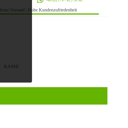
+49 (0) 179 / 425 50 98
freier Versand
|
Hohe Kundenzufriedenheit
KASSE