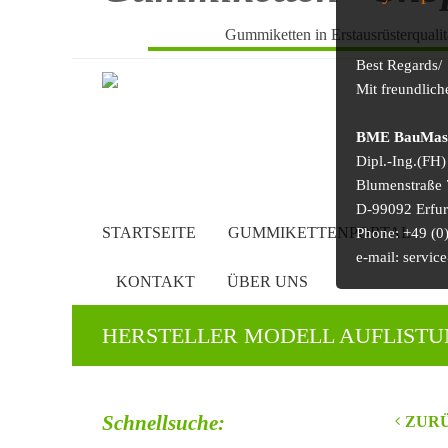
Gummiketten in Erstausrüsterquali
Best Regards/
Mit freundlic
BME BauMasch
Dipl.-Ing.(FH
Blumenstraße 
D-99092 Erfur
STARTSEITE
GUMMIKETTENPORTAL
Phone: +49 (0)
e-mail: serv
KONTAKT
ÜBER UNS
HERSTELLER MODELL AUFLIST
Schnellsuche:
ZURÜ