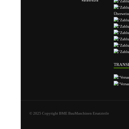
TRANSP
© 2025 Copyright BME BauMaschinen Ersatzteile