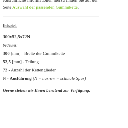
Ausführliche Informationen hierzu finden Sie auf der
Seite
Auswahl der passenden Gummikette
.
Beispiel:
300x52,5x72
N
bedeutet:
300
[mm] - Breite der Gummikette
52,5
[mm] - Teilung
72
- Anzahl der Kettenglieder
N
-
Ausführung
(N = narrow = schmale Spur)
Gerne stehen wir Ihnen beratend zur Verfügung.