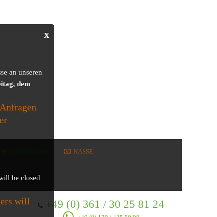
x
sse an unseren
itag, dem
 Anfragen
er
WARENKORB
KASSE
will be closed
ers will
+49 (0) 361 / 30 25 81 24