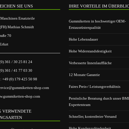
EICHEN SIE UNS
IHRE VORTEILE IM ÜBERBLI
aschinen Ersatzteile
Gummiketten in hochwertiger OEM-
.(FH) Mathias Schmidt
Erstausrüsterqualität
raße 70
Hohe Lebensdauer
rfurt
Hohe Widerstandsfestigkeit
(0) 361 / 30 25 81 24
Verbesserte Innenlauffläche
(0) 361 / 41 77 03 30
12 Monate Garantie
p:
+49 (0) 179 425 50 98
Faires Preis-/ Leistungsverhältnis
ervice@gummiketten-shop.com
w.gummiketten-shop.com
Persönliche Beratung durch unser BM
Expertenteam
G VERWENDETE
Schneller, kostenfreier Versand
NGSARTEN
Hohe Kundenzufriedenheit