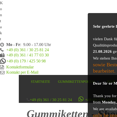
K
o
n
t
Sehr geehrte
a
k
t
vielen Dank f
Mo
-
Fr
: 9.00 - 17.00 Uhr
Qualitätsprodu
+49 (0) 361 / 30 25 81 24
21.08.2026
ge
+49 (0) 361 / 41 77 03 30
Wir stehen Ih
+49 (0) 179 / 425 50 98
sowie Best
Kontaktformular
bearbeitet.
Kontakt per E-Mail
STARTSEITE
GUMMIKETTENPORTAL
SHOP
Dear Sir or 
Thank you for v
+49 (0) 361 / 30 25 81 24
+49 (0) 179 / 425 
from
Monday,
We are availa
Gummiketten - Sho
only be pr