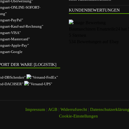
KUNDENBEWERTUNGEN
Baumaschinen Ersatzteile24
hat
5
Sternen
534
Bewertungen auf Ebay
ORT DER WARE [LOGISTIK]
Impressum
|
AGB
|
Widerrufsrecht
|
Datenschutzerklärun
Cookie-Einstellungen