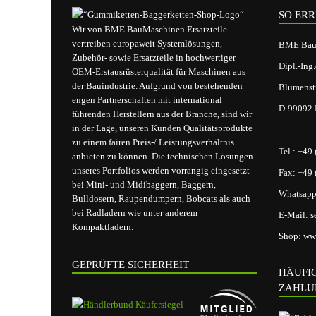
SO ERR
Wir von BME BauMaschinen Ersatzteile
vertreiben europaweit Systemlösungen,
BME BauM
Zubehör- sowie Ersatzteile in hochwertiger
Dipl.-Ing
OEM-Erstausrüsterqualität für Maschinen aus
der Bauindustrie. Aufgrund von bestehenden
Blumenst
engen Partnerschaften mit international
D-99092 E
führenden Herstellern aus der Branche, sind wir
in der Lage, unseren Kunden Qualitätsprodukte
zu einem fairen Preis-/ Leistungsverhältnis
Tel.:
+49 
anbieten zu können. Die technischen Lösungen
unseres Portfolios werden vorrangig eingesetzt
Fax:
+49 
bei Mini- und Midibaggern, Baggern,
Whatsap
Bulldosern, Raupendumpern, Bobcats als auch
bei Radladern wie unter anderem
E-Mail:
s
Kompaktladern.
Shop:
ww
GEPRÜFTE SICHERHEIT
HÄUFI
ZAHLU