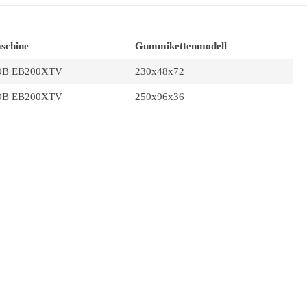
schine
Gummikettenmodell
OB EB200XTV
230x48x72
OB EB200XTV
250x96x36