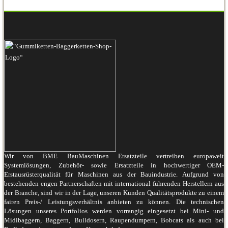
Wir von BME BauMaschinen Ersatzteile vertreiben europaweit
Systemlösungen, Zubehör- sowie Ersatzteile in hochwertiger OEM-
Erstausrüsterqualität für Maschinen aus der Bauindustrie. Aufgrund von
bestehenden engen Partnerschaften mit international führenden Herstellern aus
der Branche, sind wir in der Lage, unseren Kunden Qualitätsprodukte zu einem
fairen Preis-/ Leistungsverhältnis anbieten zu können. Die technischen
Lösungen unseres Portfolios werden vorrangig eingesetzt bei Mini- und
Midibaggern, Baggern, Bulldosern, Raupendumpern, Bobcats als auch bei