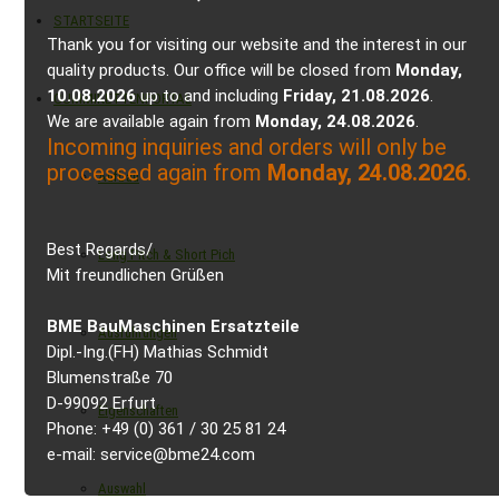
STARTSEITE
Thank you for visiting our website and the interest in our
quality products. Our office will be closed from
Monday,
10.08.2026
up to and including
Friday, 21.08.2026
.
GUMMIKETTENPORTAL
We are available again from
Monday, 24.08.2026
.
Incoming inquiries and orders will only be
processed again from
Monday, 24.08.2026
.
Aufbau
Best Regards/
Long Pitch & Short Pich
Mit freundlichen Grüßen
BME BauMaschinen Ersatzteile
Ausführungen
Dipl.-Ing.(FH) Mathias Schmidt
Blumenstraße 70
D-99092 Erfurt
Eigenschaften
Phone: +49 (0) 361 / 30 25 81 24
e-mail: service@bme24.com
Auswahl