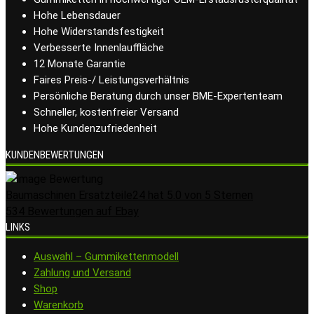
Hohe Lebensdauer
Hohe Widerstandsfestigkeit
Verbesserte Innenlauffläche
12 Monate Garantie
Faires Preis-/ Leistungsverhältnis
Persönliche Beratung durch unser BME-Expertenteam
Schneller, kostenfreier Versand
Hohe Kundenzufriedenheit
KUNDENBEWERTUNGEN
Baumaschinen Ersatzteile24
hat
5.0
von
5
Sternen
534
Bewertungen auf Ebay
LINKS
Auswahl – Gummikettenmodell
Zahlung und Versand
Shop
Warenkorb