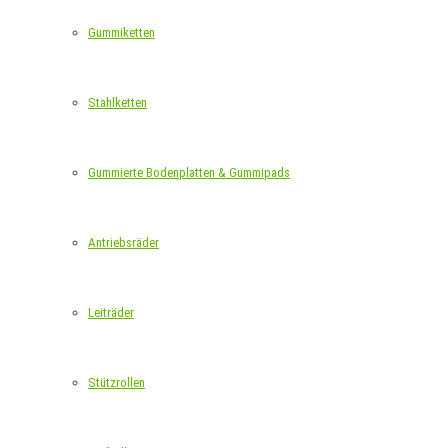
Gummiketten
Stahlketten
Gummierte Bodenplatten & Gummipads
Antriebsräder
Leiträder
Stützrollen