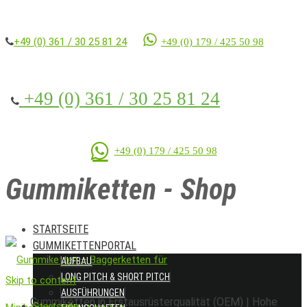
+49 (0) 361 / 30 25 81 24
+49 (0) 179 / 425 50 98
+49 (0) 361 / 30 25 81 24
+49 (0) 179 / 425 50 98
Gummiketten - Shop
STARTSEITE
GUMMIKETTENPORTAL
AUFBAU
LONG PITCH & SHORT PITCH
Skip to content
AUSFÜHRUNGEN
Gummiketten in Erstausrüsterqualität (OEM)
|
Hohe
Startseite