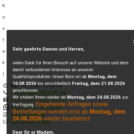
K
o
n
t
Sehr geehrte Damen und Herren,
a
k
vielen Dank für Ihren Besuch auf unserer Website und dem
damit verbundenen Interesse an unseren
t
Qualitätsprodukten. Unser Büro ist ab
Montag, dem
10.08.2026
bis einschließlich
Freitag, dem 21.08.2026
Mo
-
Fr
: 9.00 - 17.00 Uhr
geschlossen.
+49 (0) 361 / 30 25 81 24
Wir stehen Ihnen wieder ab
Montag, dem 24.08.2026
zur
+49 (0) 361 / 41 77 03 30
Eingehende Anfragen sowie
Verfügung.
+49 (0) 179 / 425 50 98
Bestellungen werden erst ab
Montag, dem
Kontaktformular
24.08.2026
wieder bearbeitet.
Kontakt per E-Mail
Dear Sir or Madam,