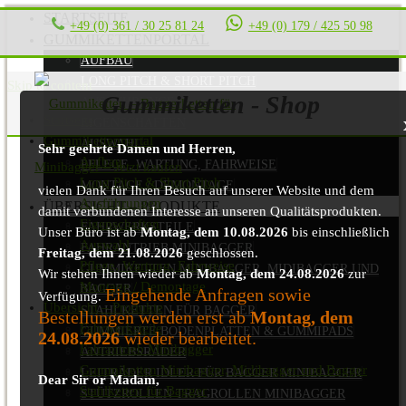
STARTSEITE
+49 (0) 361 / 30 25 81 24
+49 (0) 179 / 425 50 98
GUMMIKETTENPORTAL
AUFBAU
LONG PITCH & SHORT PITCH
Skip to content
Gummiketten - Shop
AUSFÜHRUNGEN
Startseite
EIGENSCHAFTEN
Gummikettenportal
AUSWAHL
Sehr geehrte Damen und Herren,
Aufbau
PFLEGE, WARTUNG, FAHRWEISE
Long Pitch & Short Pitch
MONTAGE / DEMONTAGE
vielen Dank für Ihren Besuch auf unserer Website und dem
Ausführungen
ÜBERSICHT – PRODUKTE
damit verbundenen Interesse an unseren Qualitätsprodukten.
Eigenschaften
FAHRWERKSTEILE
Unser Büro ist ab
Montag, dem 10.08.2026
bis einschließlich
Auswahl
FAHRANTRIEB MINIBAGGER
Freitag, dem 21.08.2026
geschlossen.
Pflege, Wartung, Fahrweise
GUMMIKETTEN MINIBAGGER, MIDIBAGGER UND
Wir stehen Ihnen wieder ab
Montag, dem 24.08.2026
zur
Montage / Demontage
BAGGER
Eingehende Anfragen sowie
Verfügung.
Übersicht – Produkte
STAHLKETTEN FÜR BAGGER
Bestellungen werden erst ab
Montag, dem
Fahrwerksteile
GUMMIERTE BODENPLATTEN & GUMMIPADS
24.08.2026
wieder bearbeitet.
Fahrantrieb Minibagger
ANTRIEBSRÄDER
Gummiketten Minibagger, Midibagger und Bagger
LEITRÄDER IDLER FÜR BAGGER MINIBAGGER
Dear Sir or Madam,
Stahlketten für Bagger
STÜTZROLLEN TRAGROLLEN MINIBAGGER