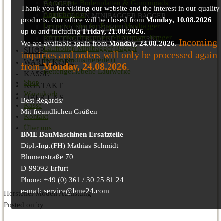
Gummierte Bodenplatten & Gummipads
BAGGER
Thank you for visiting our website and the interest in our quality
Antriebsräder
LAUFROLLEN MINIBAGGER BAGGER
products. Our office will be closed from
Monday, 10.08.2026
Leiträder Idler für Bagger Minibagger
REIFEN (INDUSTRIEREIFEN)
up to and including
Friday, 21.08.2026
.
Stützrollen Tragrollen Minibagger Bagger
KETTENGETRIEBENE LAUFWERKE
Incoming
We are available again from
Monday, 24.08.2026
.
Laufrollen Minibagger Bagger
SHOP
inquiries and orders will only be processed again
Reifen (Industriereifen)
WARENKORB
from
Monday, 24.08.2026
.
Kettengetriebene Laufwerke
KASSE
Shop
KONTAKT
Warenkorb
ÜBER UNS
Best Regards/
Kasse
Mit freundlichen Grüßen
Kontakt
Über uns
BME BauMaschinen Ersatzteile
Dipl.-Ing.(FH) Mathias Schmidt
Blumenstraße 70
D-99092 Erfurt
Phone: +49 (0) 361 / 30 25 81 24
e-mail: service@bme24.com
Hersteller Modell Auflistung
Posted on
by